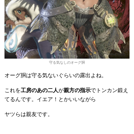
守る気なしのオーグ胴
オーグ胴は守る気ないぐらいの露出よね。
これを
工房のあの二人
が
親方の指示
でトンカン鍛え
てるんです。イエア！とかいいながら
ヤツらは親友です。