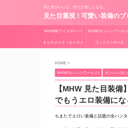
見た目がいいと、狩りが楽しくなる。
見た目重視！可愛い装備のブ
MHWIB(アイスボーン)
MHW(モンハンワールド
キャラメイク（キャラク
ゴッドイーター3
リ）
HOME
>
MHW(モンハンワールド)
モンハン(モ
【MHW 見た目装備
でもうエロ装備にな
ちまたでエロい装備と話題の女ハンタ