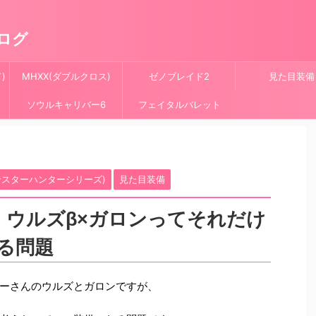
ログ
)
MHXX(ダブルクロス)
ゼノブレイド2
見た目装備
ソウルキャリバー6
フェイタルバレット
ンスターハンターシリーズ)
見た目装備
】ウルズβ×ガロンってそれだけ
る問題
ーさんのウルズとガロンですが、