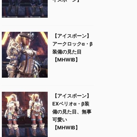
【アイスボーン】
アークロックα・β
装備の見た目
【MHWIB】
【アイスボーン】
EXベリオα・β装
備の見た目、無事
可愛い
【MHWIB】