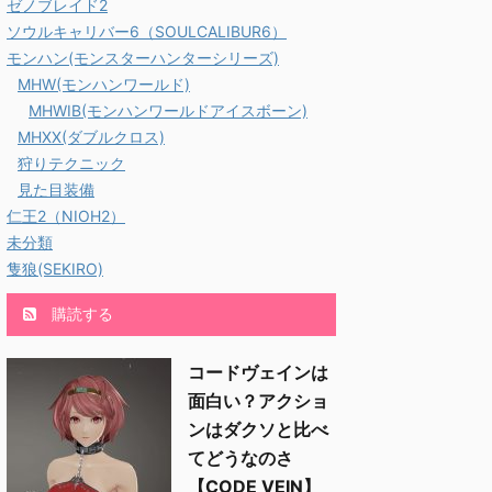
ゼノブレイド2
ソウルキャリバー6（SOULCALIBUR6）
モンハン(モンスターハンターシリーズ)
MHW(モンハンワールド)
MHWIB(モンハンワールドアイスボーン)
MHXX(ダブルクロス)
狩りテクニック
見た目装備
仁王2（NIOH2）
未分類
隻狼(SEKIRO)
購読する
コードヴェインは
面白い？アクショ
ンはダクソと比べ
てどうなのさ
【CODE VEIN】