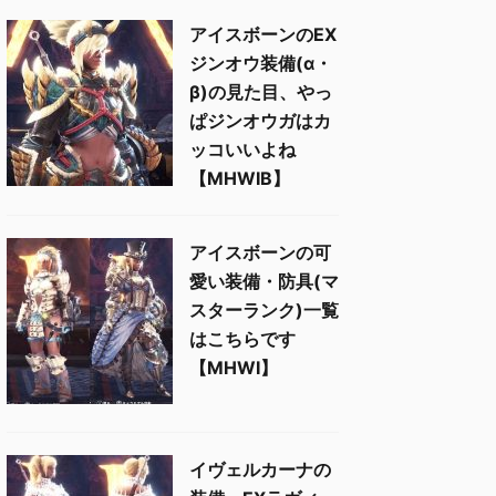
アイスボーンのEX
ジンオウ装備(α・
β)の見た目、やっ
ぱジンオウガはカ
ッコいいよね
【MHWIB】
アイスボーンの可
愛い装備・防具(マ
スターランク)一覧
はこちらです
【MHWI】
イヴェルカーナの