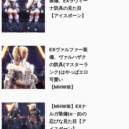
装備、EXラヴィー
ナ防具の見た目
【アイスボーン】
EXヴァルファー装
備、ヴァルハザク
の防具(マスターラ
ンク)はやっぱエロ
可愛い
【MHWIB】
【MHWIB】EXナ
ルガ装備(α・β)の
忍びな見た目【ア
イスボーン】