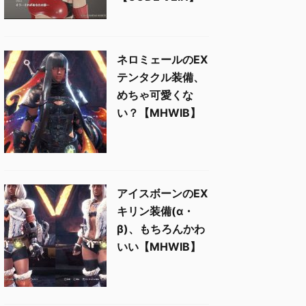
ネロミェールのEX
テンタクル装備、
めちゃ可愛くな
い？【MHWIB】
アイスボーンのEX
キリン装備(α・
β)、もちろんかわ
いい【MHWIB】