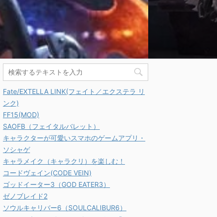
Fate/EXTELLA LINK(フェイト／エクステラ リ
ンク)
FF15(MOD)
SAOFB（フェイタルバレット）
キャラクターが可愛いスマホのゲームアプリ・
ソシャゲ
Jコラボ防具、「蒼星ノ将
【MHW 】ベータ版の一式装
歴戦王
キャラメイク（キャラクリ）を楽しむ！
うせいのしょう）装備」
備見た目まとめ！
備の見
コードヴェイン(CODE VEIN)
作れるよ【MHW】
え
MHWのβの一式装備をまとめま
ゴッドイーター3（GOD EATER3）
した。 新モンスターが増え
とのコラボ装備が作れるイ
イベン
ゼノブレイド2
て、ということは当然 新装備
トクエスト 「ＵＳＪ・燃
キリン
ソウルキャリバー6（SOULCALIBUR6）
や、既存装備の新デザインが増
、蒼き星達！」 クエスト
クエス