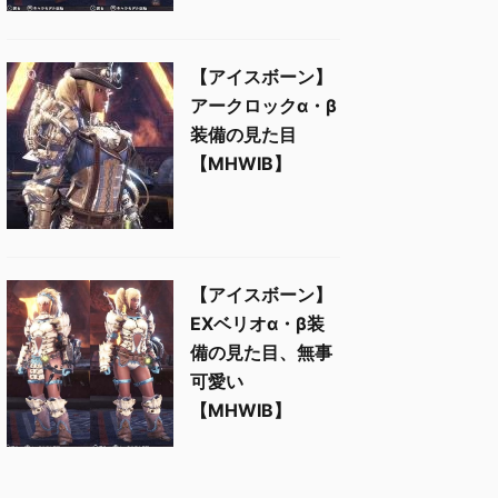
【アイスボーン】
アークロックα・β
装備の見た目
【MHWIB】
【アイスボーン】
EXベリオα・β装
備の見た目、無事
可愛い
【MHWIB】