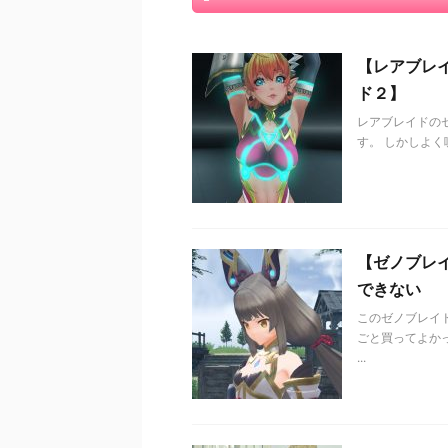
【レアブレ
ド２】
レアブレイドの
す。 しかしよく
【ゼノブレ
できない
このゼノブレイ
ごと買ってよか
...