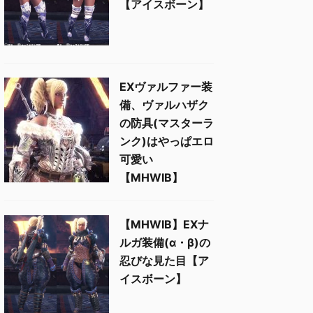
【アイスボーン】
EXヴァルファー装
備、ヴァルハザク
の防具(マスターラ
ンク)はやっぱエロ
可愛い
【MHWIB】
【MHWIB】EXナ
ルガ装備(α・β)の
忍びな見た目【ア
イスボーン】