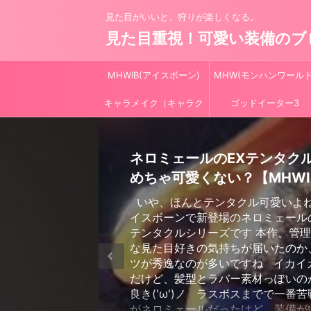
見た目がいいと、狩りが楽しくなる。
見た目重視！可愛い装備のブ
MHWIB(アイスボーン)
MHW(モンハンワールド
キャラメイク（キャラク
ゴッドイーター3
リ）
ネロミェールのEXテンタク
めちゃ可愛くない？【MHWI
いや、ほんとテンタクル可愛いよ
イスボーンで新登場のネロミェール
テンタクルシリーズです 本作、管
な見た目好きの気持ちが届いたのか
ツが秀逸なのが多いですね イカイ
だけど、髪型とラバー素材っぽいの
良き('ω')ノ ラスボスまでで一番
がネロミェールだったけど、装備が