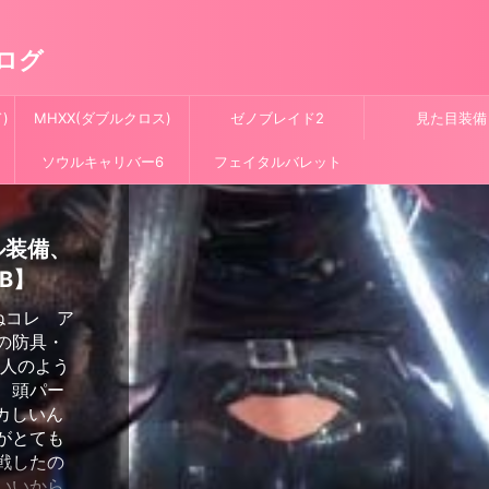
ログ
)
MHXX(ダブルクロス)
ゼノブレイド2
見た目装備
ソウルキャリバー6
フェイタルバレット
ル装備、
B】
ねコレ ア
の防具・
理人のよう
、頭パー
カしいん
がとても
苦戦したの
いいから