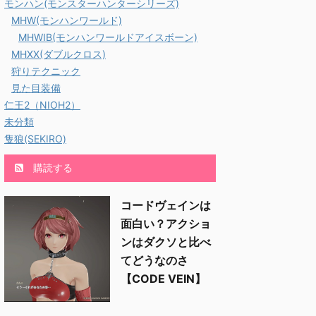
ReadMore
ReadMore
えるでしょうから製品版が楽し
の蒼生の宝玉で、蒼生ノ将
チケッ
モンハン(モンスターハンターシリーズ)
みですね。 シャナフシリーズ
リーズが作成できるように
成でき
MHW(モンハンワールド)
装備 シャナフシリーズ一式装
ました。 スキルなかなか
は・・
MHWIB(モンハンワールドアイスボーン)
備 シャナフ装備（頭なし） 一
だなぁ スポンサーリンク
たけど
MHXX(ダブルクロス)
番露出の高いシャナフ装備で
将α装備の見た目 蒼星ノ
装備と
す。 頭装備がつくと髪型が隠
うむ、武将っぽい感じ('ω')
だけでし
狩りテクニック
れます。 ヴァルキリー見た目
ちょっとだけ、ジンオウシ
なキリ
見た目装備
とかに使えそう。 腕と足を外
ズっぽい感じもするけど。
サーリ
仁王2（NIOH2）
して露出を多くしてみます。
備のブーツが使いたくな
目 う
未分類
シャナフ装備、胴と腰のみ う
す 蒼星ノ将防具のカラー
かわい
む（納得）。 シャグラスシリ
・色替え 実はあまりカラ
キリン
隻狼(SEKIRO)
ーズ装備 シャグラスシリーズ
変わらないという・・ 白
ベース
装備一 ...
更してます 紐の部分しか
す &n ..
購読する
わらない模様！ ...
コードヴェインは
面白い？アクショ
ンはダクソと比べ
てどうなのさ
【CODE VEIN】