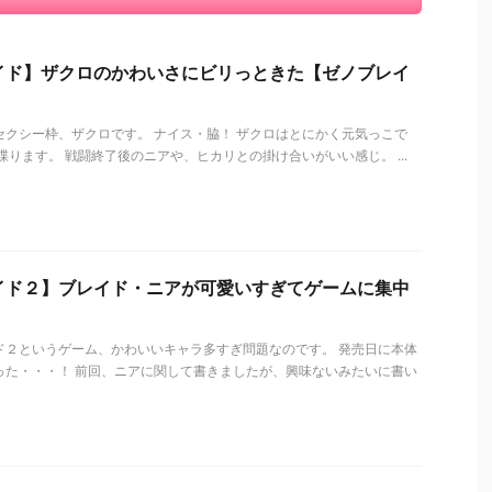
イド】ザクロのかわいさにビリっときた【ゼノブレイ
セクシー枠、ザクロです。 ナイス・脇！ ザクロはとにかく元気っこで
喋ります。 戦闘終了後のニアや、ヒカリとの掛け合いがいい感じ。 ...
イド２】ブレイド・ニアが可愛いすぎてゲームに集中
ド２というゲーム、かわいいキャラ多すぎ問題なのです。 発売日に本体
った・・・！ 前回、ニアに関して書きましたが、興味ないみたいに書い