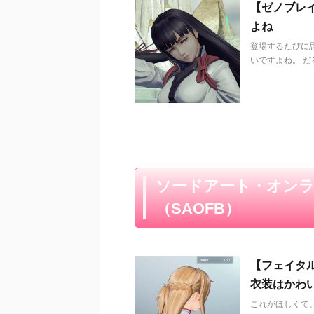
【ゼノブレ
よね
登場するたびに
いですよね。 だ
ソードアート・オン
（SAOFB）
【フェイタ
衣装はかわい
これがほしくて