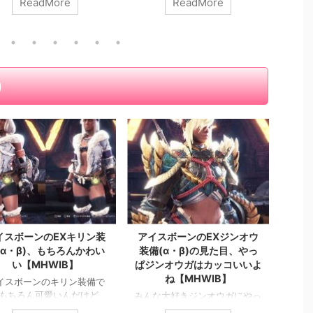
ReadMore
ReadMore
報酬
ントスケジュール勘違いし
αシ
よね('◇')ゞ バイオハザ
なり
RE2やってる場合じゃなか
優秀
 まさか同じカプコンの大
蒼星ノ
売日と同じ週に、大型イベ
将α 
配信するとは思ってなかっ
ノ 
)
ね ところで、バイオ２リ
リー
クめちょ面白いので、迷っ
足装
なら買いだとおもうよっ
りま
ぱカプコンゲーは最高だ
変更
！ さて、ちょいと出遅れ
ーが
たが新デザインで登場した
に変
ドレス装備と衣装、かなり
色がか
レなのでさっそく作成して
.
イスボーンのEXキリン装
アイスボーンのEXジンオウ
(α・β)、もちろんかわい
装備(α・β)の見た目、やっ
い【MHWIB】
ぱジンオウガはカッコいいよ
ね【MHWIB】
イスボーンのキリン装備で
もちろん可愛いんだけど、
みんな大好きジンオウガにやっ
MHWIB、なんか可愛いヘ
と会えました 過去作でも一番