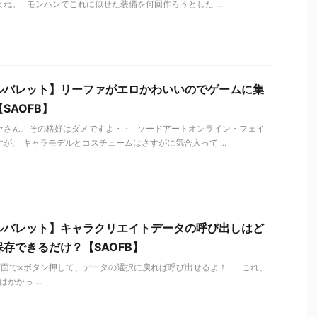
ね。 モンハンでこれに似せた装備を何回作ろうとした ...
ルバレット】リーファがエロかわいいのでゲームに集
SAOFB】
ァさん、その格好はダメですよ・・ ソードアートオンライン・フェイ
が、 キャラモデルとコスチュームはさすがに気合入って ...
ルバレット】キャラクリエイトデータの呼び出しはど
存できるだけ？【SAOFB】
リ画面で×ボタン押して、データの選択に戻れば呼び出せるよ！ これ、
かかっ ...