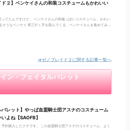
イド２】ベンケイさんの和装コスチュームもかわいい
思ってたんですけど、 ベンケイさんの和服っぽいコスチューム、かわい
るそうなベンケイ 再三行く手を阻んでくる、ベンケイさんを集めてみ ...
⇒ゼノブレイド２に関する記事一覧へ
ライン・フェイタルバレット
ルバレット】やっぱ血盟騎士団アスナのコスチューム
いよね【SAOFB】
、予約購入したクチです。 この血盟騎士団アスナのコスチューム、よく