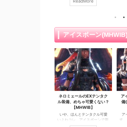
ReadMore
ReadMore
イベ
てた
ード
った
作発
ント
アイスボーン(MHWIB
たよ
メイ
てる
やっ
な
まし
フル
オサ
み ..
ネロミェールのEXテンタク
ア
ル装備、めちゃ可愛くない？
備
【MHWIB】
いや、ほんとテンタクル可愛
ア
いよねコレ アイスボーンで新
す 
登場のネロミェールの防具・テ
今作