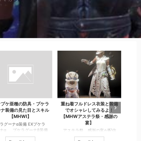
目 ちょっ
ヤマツカ
ね着フルドレス衣装と装備
【MHWI】EXツィツィ装備
US
でオシャレしてみるよ！
のかわいい見た目とスキル
（そ
MHWアステラ祭・感謝の
【モンハンワールド】
宴】
EXツィツィα装備 EXツィツィα
USJ
EXツィツィβ装備 EXツィツ
ベン
ステラ祭、感謝の宴が配信
ィβ
えよ
(て)ました 管理人、見事に