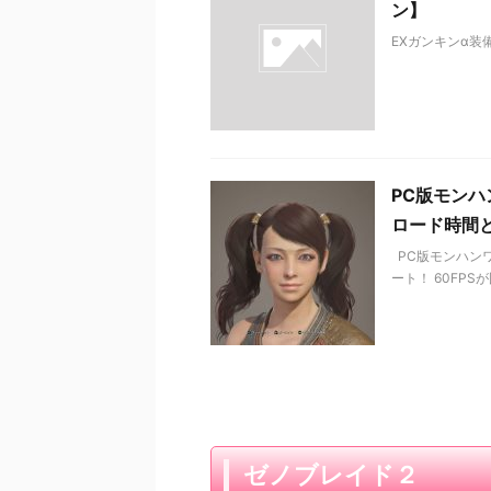
ン】
EXガンキンα装備
PC版モンハ
ロード時間
PC版モンハンワ
ート！ 60FPS
ゼノブレイド２