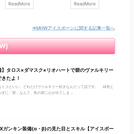
ReadMore
ReadMore
タイルの防具パーツ多いか
ジンオウガと戦うのが好きです
 相対的にキリン装備の優
ごく慣れてたつもりだったけど
が下がったような・・ も
アイスボーンのジンオウさん、
隠し玉あればいいな EX
初見はめっちゃ強かった エフ
ンβ装備の見た目 ロング冬
ェクトリッチになってジンオウ
⇒MHWアイスボーンに関する記事一覧へ
トを開けると中は半裸な
ガさんまぶしかったよ アイス
TAIスタイル('ω')ノ これ、
ボーンのジンオウガはいつ出て
備だったらゾっとする事案
くる？→ラスボス撃破後に登場
W)
つ EXキリンβ装備 バフバ
だよ！ いつ登場するのか待っ
リーズと相性よさそう 色
ていたけど、ラスボスポジショ
・カラーチェンジ 腰・頭
ンの岩みたいなヤツ「？？？」
を外す！ キリンさん、伝
を倒したあとの探索マップ 導
備】タロス×ダマスク×リオハートで碧のヴァルキリー
...
きの地でジンオウガが登場しま
できたよ！
す。ラスボス後は割とすぐだよ
モンハンはラスボ ...
なトコといい、どれだけヴァルキリー好きなんだって話です。 緑色と
ずに「碧」なんて、私の厨二心が出てしま ...
EXガンキン装備(α・β)の見た目とスキル【アイスボー