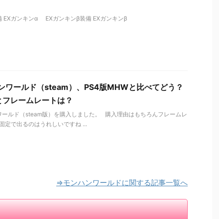
 EXガンキンα EXガンキンβ装備 EXガンキンβ
ンワールド（steam）、PS4版MHWと比べてどう？
とフレームレートは？
ールド（steam版）を購入しました。 購入理由はもちろんフレームレ
が固定で出るのはうれしいですね ...
⇒モンハンワールドに関する記事一覧へ