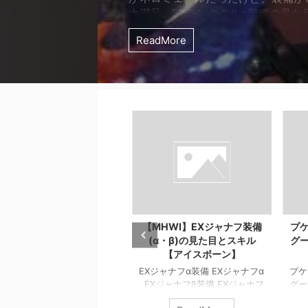
大満足 EXテンタクルα装備の見た
とハンターさん、背中に小っちゃい
ReadMore
ミひっついてるよ！ 背中にヤ ...
MHWI】EXジャナフ装備
プケプケ亜種の防具・プケラ
重
(α・β)の見た目とスキル
グーナ装備の見た目とスキル
【アイスボーン】
【MHWI】
【
Xジャナフα装備 EXジャナフα
プケラグーナα装備 EXプケラ
Xジャナフβ装備 EXジャナフ
グーナα プケラグーナβ装備
ア
EXプケラグーナβ
され