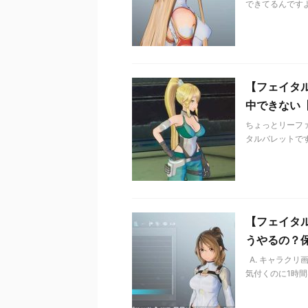
できてるんですよ
【フェイタ
中できない【
ちょっとリーフ
タルバレットです
【フェイタ
うやるの？保
A. キャラク
気付くのに1時間は