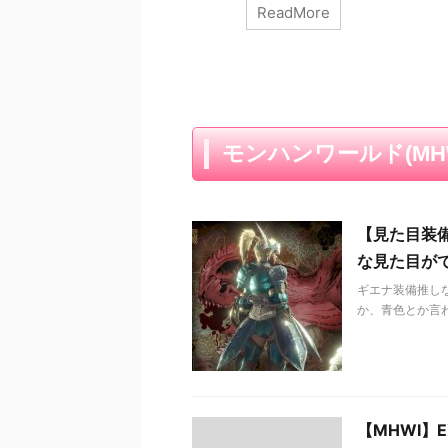
ReadMore
ンタクルシリーズです 本作、
アス
管理人のような見た目好きの気
ら、
持ちが届いたのか、頭パーツが
位性
秀逸なのが多いですね イカイ
っと
カしいんだけど、髪型とラバー
キリ
素材っぽいのがとても良き('ω')
コー
ノ ラスボスまでで一番苦戦し
HEN
たのがネロミェールだったけ
男装
モンハンワールド(MH
ど、装備がいいから大満足
なや
EXテンタクルα装備の見た目
ロシ
ちょっとハンターさん、背中に
替え
小っちゃいヤマツカミひっつい
装備
【見た目装
てるよ！ 背中にヤ ...
統的 
な見た目が
ギエナ装備推し
か、青色とか言わ
【MHWI】