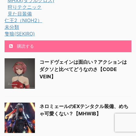
MHXX(ダブルクロス)
狩りテクニック
見た目装備
仁王2（NIOH2）
未分類
隻狼(SEKIRO)
購読する
コードヴェインは面白い？アクションは
ダクソと比べてどうなのさ【CODE
VEIN】
ネロミェールのEXテンタクル装備、めち
ゃ可愛くない？【MHWIB】