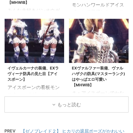
も良き('ω')ノ ラスボス
中は半裸なHENTAIスタ
【MHWIB】
モンハンワールドアイス
までで一番苦戦したのが
イル('ω')ノ これ、男装
みんな大好きジンオウガ
ボーンで登場した、マス
ネロミェールだったけ
備だったらゾっとする事
にやっと会えました 過去
ターランクの装備達をま
ど、装備がいいから大満
案なやつ EXキリンβ装
作でも一番ジンオウガと
とめています。 今作、ほ
足 EXテンタクルα装備
備 バフバロシリーズと相
戦うのが好きですごく慣
んとかわいい見た目の防
の見た目 ちょっとハンタ
性よさそう 色替え・カラ
れてたつもりだったけど
具が多くてうれしい EX
ーさん、背中に小っちゃ
ーチェンジ 腰・頭装備を
アイスボーンのジンオウ
ボーンα・β EXアロイ
いヤマツカミひっついて
外す！ キリンさん、伝統
さん、初見はめっちゃ強
α・β EXインゴットα・β
るよ！ 背中にヤ ...
的 ...
かった エフェクトリッ
EXハイメタα・β EXタロ
チになってジンオウガさ
イヴェルカーナの装備、EXラ
EXヴァルファー装備、ヴァル
スα・β EXランゴα・β
ヴィーナ防具の見た目【アイ
ハザクの防具(マスターランク)
んまぶしかったよ アイ
EXジャグラス EXギルオ
スボーン】
はやっぱエロ可愛い
スボーンのジンオウガは
スα・β EXクルルα・β
【MHWIB】
アイスボーンの看板モン
いつ出てくる？→ラスボ
EXブランα・β EXプケプ
さぁアイスボーンでかな
スター、イヴェルカーナ
ス撃破後に登場だよ！ い
ケα・β EXプケラグーナ
り期待してた、ヴァルハ
の防具 「EXラヴィーナ
つ登場するのか待ってい
もっと読む
α・β)（プケプケ亜種防
ザクのマスターランクの
シリーズ」です。 イヴェ
たけど、ラスボスポジシ
具） EXウルムーα・β EX
防具です。 死を纏うヴァ
ルカーナまではまだ、無
ョンの岩みたいなヤツ
ウルムメアα・β（パオウ
ルハザク・・ みんなが
印の武器でも十分倒せま
「？？？」を倒したあと
ルムー亜種防具） EXカ
ヴァルのこと弱い弱い言
す 今作ほんとにかわい
PREV
【ゼノブレイド２】 ヒカリの退屈ポーズがかわいい
の探索マップ 導きの地で