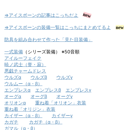
⇒アイスボーンの記事はこっちだよ
new
⇒アイスボーンの装備一覧はこっちにまとめてるよ
new
防具を組み合わせて作った「見た目装備」
一式装備
（シリーズ装備） ※50音順
アイルーフェイク
暁ノ武士（誉・寂）
悪戯チャームドレス
ウルズα
ウルズβ
ウルズγ
ウルムー（α・β）
エンプレスα
エンプレスβ
エンプレスγ
オーグα
オーグβ
オーグγ
オリオンα
重ね着「オリオン」衣装
重ね着「オリジン」衣装
カイザー（α・β）
カイザーγ
カガチ
カガチ（α・β）
ガマル（α・β）