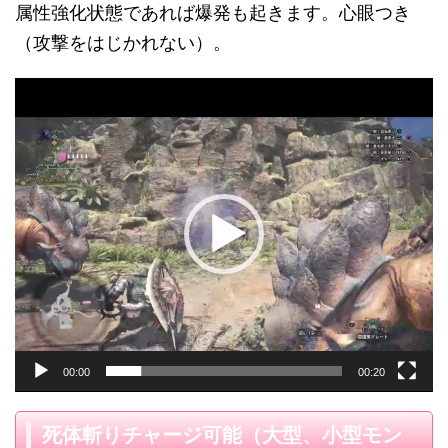
属性強化状態であれば爆発も起きます。心眼つき
（攻撃をはじかれない）。
動
画
プ
レ
ー
ヤ
ー
00:00
00:20
死体斬りチャージ可能（大型、小型モン