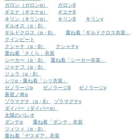
ガロン（ガロンα）
ガロンβ
ギエナ（ギエナα）
ギエナβ
キリン（キリンα）
キリンβ
キリンγ
ギルオス（α・β）
ギルドクロス（α・β）
重ね着「ギルドクロス衣装」
クインビート
クシャナ（α・β）
クシャナγ
重ね着「さくら」衣装
シーカー（α・β）
重ね着「シーカー衣装」
ジャナフ（α・β）
ジュラ（α・β）
シリα・重ね着「シリ衣装」
ゼノラージα
ゼノラージβ
ゼノラージγ
蒼星ノ将α
ゾラマグナ（α・β）
ゾラマグナγ
ダイバー（ダイバーα）
太陽のパレオ
ダンテα
重ね着「ダンテ」衣装
ツィツィ（α・β）
重ね着「デスギア」衣装