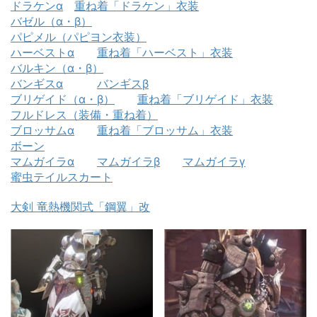
ドラケンα
重ね着「ドラケン」衣装
バゼル（α・β）
パピメル（パピヨン衣装）
ハーベストα
重ね着「ハーベスト」衣装
バルキン（α・β）
バンギスα
バンギスβ
ブリゲイド（α・β）
重ね着「ブリゲイド」衣装
フルドレス（装備・重ね着）
ブロッサムα
重ね着「ブロッサム」衣装
ボーン
マムガイラα
マムガイラβ
マムガイラγ
蜜虫テイルスカート
大剣 竜熱機関式「鋼翼」改