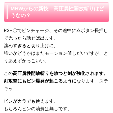
MHWからの新技：高圧属性開放斬りはど
うなの？
R2+〇でビンチャージ、その途中に△ボタン長押し
で光ったら話せば出ます。
溜めすぎると切り上げに。
強いかどうかはまだモーション値しだいですが、と
りあえずかっこいい。
この
高圧属性開放斬りを放つと剣が強化
されます。
剣攻撃にもビン爆発が起こるように
なります。ステ
キッ
ビンがカラでも使えます。
もちろんビンの消費は無しです。