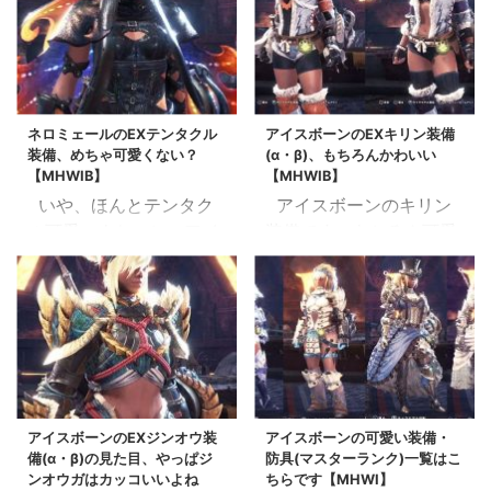
ネロミェールのEXテンタクル
アイスボーンのEXキリン装備
装備、めちゃ可愛くない？
(α・β)、もちろんかわいい
【MHWIB】
【MHWIB】
いや、ほんとテンタク
アイスボーンのキリン
ル可愛いよねコレ アイ
装備です もちろん可愛
スボーンで新登場のネロ
いんだけど、今作
ミェールの防具・テンタ
MHWIB、なんか可愛い
クルシリーズです 本作、
ヘアスタイルの防具パー
管理人のような見た目好
ツ多いから、 相対的にキ
きの気持ちが届いたの
リン装備の優位性が下が
か、頭パーツが秀逸なの
ったような・・ もっと
が多いですね イカイカ
隠し玉あればいいな EX
アイスボーンのEXジンオウ装
アイスボーンの可愛い装備・
しいんだけど、髪型とラ
キリンβ装備の見た目 ロ
備(α・β)の見た目、やっぱジ
防具(マスターランク)一覧はこ
バー素材っぽいのがとて
ング冬コートを開けると
ンオウガはカッコいいよね
ちらです【MHWI】