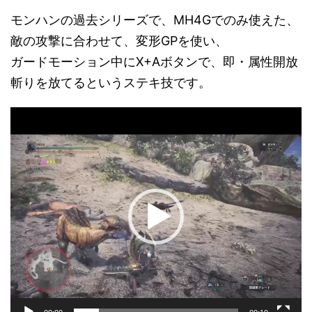
モンハンの過去シリーズで、MH4Gでのみ使えた、
敵の攻撃に合わせて、変形GPを使い、
ガードモーション中にX+Aボタンで、即・属性開放
斬りを放てるというステキ技です。
動
画
プ
レ
ー
ヤ
ー