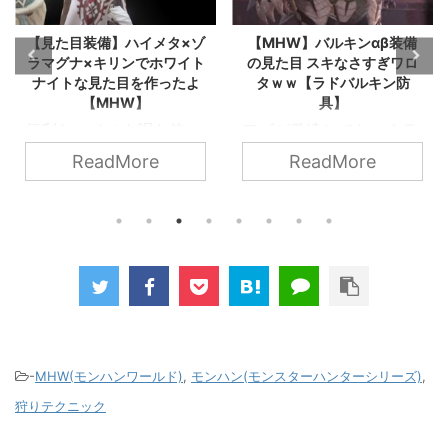
【見た目装備】ハイメタ×ゾ
【MHW】バルキンαβ装備
ラマグナ×キリンでホワイト
の見た目 スキなさすぎワロ
ナイトな見た目を作ったよ
タｗｗ【ラドバルキン防
【MHW】
具】
便利なハイメタ胴を使っ
アゴが発達してないウラ
て、もうひとつ見た目装
ガンキンこと、ラドバル
ReadMore
ReadMore
備を作ってみました。 ハ
キンを倒して装備を作り
イメタはいいですね。
ました。 ラドバルキン
カラーを変えるとガラっ
は、いわばウラガンキン
と印象がかわるので、つ
希少種です。 縦にも横
いつい使ってしまいま
にも回転して、さらに転
す。 そんなハイメタどゾ
がりが止まったかと思っ
ラマグナで、白騎士っぽ
たら往復してくるので、
い装備を作ってみまし
油断してると踏まれちゃ
た。 スポンサーリンク
いますよ～(´；ω；｀)
-
MHW(モンハンワールド)
,
モンハン(モンスターハンターシリーズ)
,
ハイメタ胴×ゾラマグナ
上位バルキンα・βを追記
狩りテクニック
腰の装備の見た目 ホワイ
しました 苦労しました
トナイトなつもり（後付
が、顎が硬くないのでな