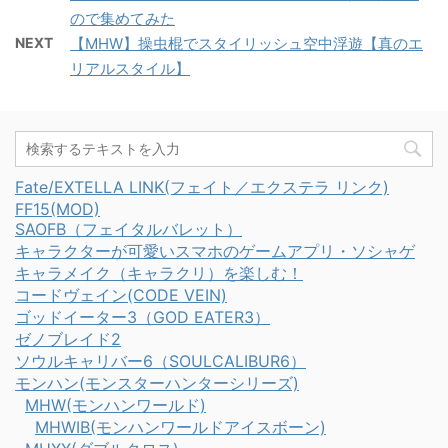
ガチα・β EXベニカガチ
うから、どんどん戦いに
い装備多くていいよねぇ
ので集めてみた
ジンオウガが登場しま
α・β（トビカ ...
くくなっていく・・ 瘴気
EXラヴィーナβ装備の
す。ラスボス後は割とす
NEXT
【MHW】操虫棍でスタイリッシュ空中浮遊【真のエ
耐性は必須ですよ！ そ
見た目 かわいいβから！
ぐだよ モンハンはラス
リアルスタイル】
ろそろ、無印MHWの武
EXラヴィーナβ装備 アイ
ボ ...
器ではつらくなってきま
スボーンは、防具も施設
した。 EXヴァルファー
も作りこみがすごすぎて
α装備の見た目 EXヴァル
すごい（語彙） 透け素材
ファーα装備 うつくし
と物理演算で、メモリ大
Fate/EXTELLA LINK(フェイト／エクステラ リンク)
い・・ ヴァル装備の伝
丈夫か心配になります。
FF15(MOD)
統、透けてます 色替え・
SAOFB（フェイタルバレット）
色替え・カラーチェンジ
カラーチェンジ 黒にチェ
キャラクターが可愛いスマホのゲームアプリ・ソシャゲ
腰・頭装備を外す！
キャラメイク（キャラクリ）を楽しむ！
ンジ 腰・頭装備を外す！
この足パーツがスカート
コードヴェイン(CODE VEIN)
ついつい、画像を圧縮し
風になってるの好き ...
ゴッドイーター3（GOD EATER3）
ないようにしてしまいま
ゼノブレイド2
す。 ヴァ ...
ソウルキャリバー6（SOULCALIBUR6）
モンハン(モンスターハンターシリーズ)
MHW(モンハンワールド)
MHWIB(モンハンワールドアイスボーン)