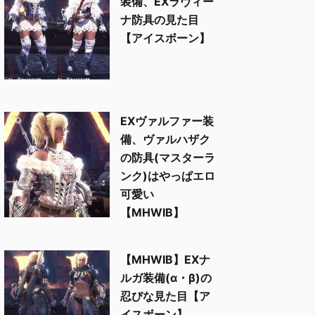
装備、EXラヴィー
ナ防具の見た目
【アイスボーン】
EXヴァルファー装
備、ヴァルハザク
の防具(マスターラ
ンク)はやっぱエロ
可愛い
【MHWIB】
【MHWIB】EXナ
ルガ装備(α・β)の
忍びな見た目【ア
イスボーン】