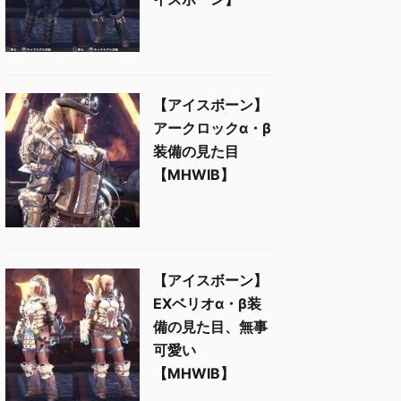
【アイスボーン】
アークロックα・β
装備の見た目
【MHWIB】
【アイスボーン】
EXベリオα・β装
備の見た目、無事
可愛い
【MHWIB】