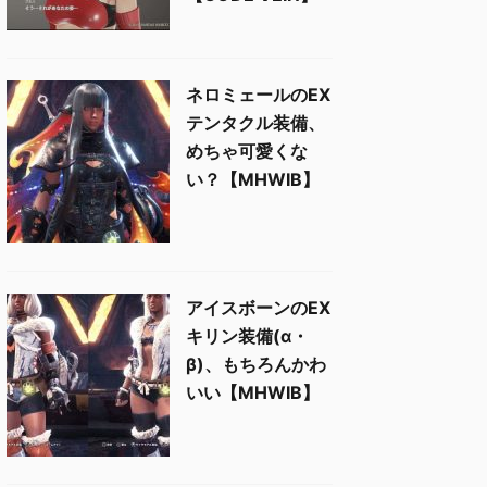
ネロミェールのEX
テンタクル装備、
めちゃ可愛くな
い？【MHWIB】
アイスボーンのEX
キリン装備(α・
β)、もちろんかわ
いい【MHWIB】