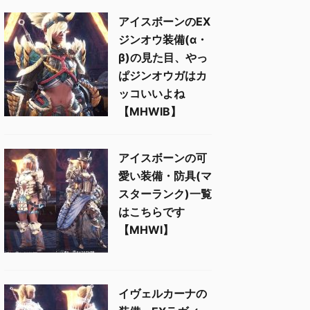
アイスボーンのEX
ジンオウ装備(α・
β)の見た目、やっ
ぱジンオウガはカ
ッコいいよね
【MHWIB】
アイスボーンの可
愛い装備・防具(マ
スターランク)一覧
はこちらです
【MHWI】
イヴェルカーナの