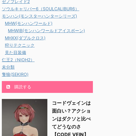
ゼノブレイド2
ソウルキャリバー6（SOULCALIBUR6）
モンハン(モンスターハンターシリーズ)
MHW(モンハンワールド)
MHWIB(モンハンワールドアイスボーン)
MHXX(ダブルクロス)
狩りテクニック
見た目装備
仁王2（NIOH2）
未分類
隻狼(SEKIRO)
購読する
コードヴェインは
面白い？アクショ
ンはダクソと比べ
てどうなのさ
【CODE VEIN】