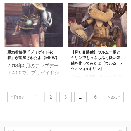
ム、それにブリゲイドを
ケット」でデスギア衣装
愛い説 マムガイラコイル
備ですが、蒼白、水色カ
使ってコーディネイトし
の重ね着を入手すること
はどう使ってもオシャレ
ラーにしてみました 水色
てみました。 まぁその３
ができるようになりまし
になるからいいよね 神々
といえば、レイギエナカ
つの装備たちって単独で
た。 いつものごとく、納
しい・・ 色も結構変わる
ラー…みたいな(*'ω'*)
もかわいいので、どう着
品依頼で入手できます
優れもの エロさも担保し
ドラケン胴腰の組み合わ
たってハズしはしないよ
さてこのデスギア、足と
てるという欲張りマダム
せ ...
ね・・・ スポンサーリ
か結構いいパーツあるの
ドラケン装 ...
ンク パピメル×ブロッサ
重ね着装備「ブリゲイド衣
【見た目装備】ウルムー胴と
ですが、 匠スキル発動す
装」が追加されたよ【MHW】
キリンでもっふもふ可愛い装
ム×ブリゲイドの装備の
るときに、足が自然とデ
備を作ってみたよ【ウルムー×
2018年5月のアップデー
見た目 きれいな見た目
スギアになってた人も多
ツィツィ×キリン】
ト4.00で、ブリゲイドシ
してるだろ うそみたいだ
いはず 黒っぽい色なの
ずーっと使いたかったウ
リーズの重ね着装備が追
ろ。 これえげつない狩り
で、ガロン装備あたりと
ルムー胴を見た目に使っ
加されました 重ね着装
するハンターなんだ
の見た目の相性もよかっ
てやりました。 ウルム
備のやり方・仕様で細か
ぜ・・ パピメル装備、
たよね そんなちょっと見
« Prev
1
2
3
…
6
Next »
ーさん、めっちゃかわい
い不満が上がっていまし
おしゃれに意地でも使い
飽きたけど、いくつか応
いんだけど派手過ぎて
たが、それも少し解消さ
たい問題 今回の装備の主
用できそうなデスギアの
ね・・・ どうしても上
れました スポンサーリ
題は、パピメル胴です
重ね着です スポンサーリ
下セットで着ないとなん
ンク 重ね着ブリゲイド衣
ブロッサム装備に完全に
ンク 重ね着デスギア衣装
か似合わない感がでてし
装の見た目 見た目は、通
かわいいをもってかれて
の見た目 重ね着デ ...