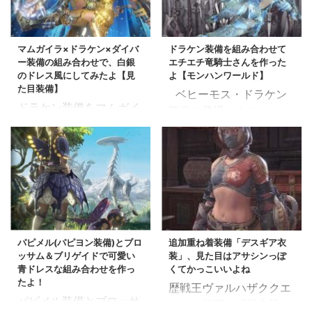
ラケン優秀だなぁ（見た
備より全然布面積多いん
プレス（empress）の意
目が） 組み合わせはド
だぜ・・ マム ...
味は女帝。 エンプレスシ
ラケン、ダイバー、ウル
リーズフルセットだとあ
マムガイラ×ドラケン×ダイバ
ドラケン装備を組み合わせて
ズ、それにブロッサムで
ー装備の組み合わせで、白銀
エチエチ竜騎士さんを作った
んまり女帝感ないので、
す。 スポンサーリンク
のドレス風にしてみたよ【見
よ【モンハンワールド】
「薙ぎ払え！」 とか
灰の騎士装備の見た目 ド
た目装備】
ベヒーモス・ドラケン
「跪け。（ひざまず
ラケン中心の装備 おま
ドラケン装備をマムガイ
装備の登場によりおしゃ
け）」 とか平気で命令し
え、ドラケン好きすぎだ
ラたちと合わせて、見た
れ装備を作る食指が動い
てくれそうなイメージに
ろ・・ 胴（ドラケンメ
目装備を作成してみまし
た模様・・！ ドラケン装
してみました（勝手にな
イルα）がね、好きなん
た。 マムガイラはどこ
備×ゼノラージ（ハイヒ
った） スポンサーリンク
です。 地味に、インナー
使っても可愛くなるから
ール）×ギエナの組み合
エンプレス女帝装備の見
カラーが黒で統一されて
困る（困らない） マム
わせです。 なお、タ
た目 戦う女帝様 どうせ
たりしてお気に入り そん
ガイラ×ドラケン×ダイ
イトルが最高にバカなの
仕えるなら、これぐらい
なことよりビリビリがエ
バー装備の組み合わせ マ
はお察しください( ;∀;)
の先陣切 ...
ロい ...
ムガイラとドラケンも相
パピメル(パピヨン装備)とブロ
追加重ね着装備「デスギア衣
スポンサーリンク ドラケ
ッサム＆ブリゲイドで可愛い
装」、見た目はアサシンっぽ
性いいよね 通常のマム
ン、ゼノラージ、ギエナ
青ドレスな組み合わせを作っ
くてかっこいいよね
ガイラとは露出部分が変
装備の組み合わせ見た目
たよ！
歴戦王ヴァルハザククエ
わる感じです。 マムガ
ドラケンシリーズに食指
パピメル装備とブロッサ
ストの報酬、「屍套龍チ
イラ腰はどうやっても可
を動かされて作成した装