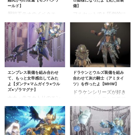
難民からの生還【モンハンワ
ロ姫様になったよ【見た目装
ールド】
備】
歴戦王テオのイベクエ
フルセットでも圧倒的に
「太陽が燃え盛る時」の
エロ可愛い枠、マムガイ
クリア報酬 「炎王龍チ
ラの防具を組み合わせて
ケット」 と交換するこ
みました。 マムガイラ
とにより重ね着装備「ダ
シリーズはいいよね、 ど
ンテ衣装」を手に入れる
のパーツ使っても映える
ことができます。 なので
('◇')ゞ 今回の防具の組
すが・・・ ホントごめ
み合わせは、マムガイ
ん、配信直後、管理人レ
ラ、ギエナ、ブロッサム
エンプレス装備を組み合わせ
ドラケンとウルズ装備を組み
て、もっと女帝感出してみた
合わせて灰の騎士（アミタイ
ッドオーブ1個足りなか
（重ね着）、それに頭が
よ【ダンテ×マムガイラ×ウル
ツ）を作ったよ【MHW】
ったよ ぁ…(´・д・`*)
キリンです スポンサーリ
ズ×ゾラマグナ】
ドラケンシリーズが好き
ぁ(´・д:;.:... (´・:;....::;.:.
ンク プラチナ姫様装備の
ナナ・テスカトリのエン
すぎて、また見た目重視
:::;..ｻﾗｻﾗ… から
見た目 プラチナ姫様 そ
プレス装備の登場からず
な装備を作ってしまいま
の・・ ...:.;::..;::: .:.;::ｻﾗｻ
の・・なんていうか腰ス
っと好きだった、エンプ
した。 ドラケンのシリ
ﾗ.;:゜*):.; ...
カート短かすぎるよ
レスコイルβのスカート
ーズスキルを使いつつ見
ね・・( ;∀;) でも、これ
を使っておしゃれ装備を
た目にこだわったヤツ ド
でも最近のソシャゲの装
作ってみました。 エン