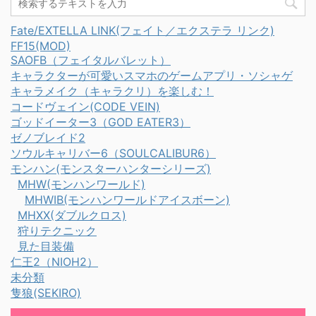
まってたのです。 ようや
常防具のブリゲイドと同
いるパピ ...
く納得がいった模様 そん
じです。 でもデフォルト
Fate/EXTELLA LINK(フェイト／エクステラ リンク)
なウルムー胴を使ったも
カラーが違ったりします
FF15(MOD)
ふもふ装備を見て行って
SAOFB（フェイタルバレット）
これが重ね着ブリゲイド
ね( *´艸｀) スポンサー
キャラクターが可愛いスマホのゲームアプリ・ソシャゲ
のデフォルトカラー ブ
リンク ウルムー×キリン
キャラメイク（キャラクリ）を楽しむ！
リゲイド装備の魅力はこ
×ツィツィ装備の見た目
コードヴェイン(CODE VEIN)
っちでたくさん語ってま
ゴッドイーター3（GOD EATER3）
とりあえずこんな感じ！
す 重ね着はアイテム
ゼノブレイド2
ウルムー首モフすぎぃ！
BOXでも装備・カラー変
ソウルキャリバー6（SOULCALIBUR6）
やっぱどうやってもウ
更可能に アイテムボ ...
モンハン(モンスターハンターシリーズ)
ルムー胴の首巻きは目立
MHW(モンハンワールド)
ちすぎ大問題です・・ な
MHWIB(モンハンワールドアイスボーン)
にと組み合わ ...
MHXX(ダブルクロス)
狩りテクニック
見た目装備
仁王2（NIOH2）
未分類
隻狼(SEKIRO)