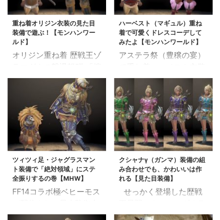
リーブが最高だった・・
つっこみは置いといて、
衣装、かなりオサレなの
頑張って7回倒して作成
これ考えたデザイナー天
早速作成して組み合わせ
でさっそく作成してみ ...
してみたよ！ ...
重ね着オリジン衣装の見た目
ハーベスト（マギュル）重ね
才だろって(*'ω'*) なの
てみたよ！ スポンサー
装備で遊ぶ！【モンハンワー
着で可愛くドレスコーデして
で色々コーディネイトし
リンク 重ね着シーカー衣
ルド】
みたよ【モンハンワールド】
てみようとおもいますん
装の入手方法 歴戦王ゼ
オリジン重ね着 歴戦王ゾ
アステラ祭（豊穣の宴）
('◇')ゞ 追記 たくさん
ノ・ジーヴァのクエスト
ラマグナの撃退報酬 「熔
で重ね着ハーベスト衣装
コーディネイトしたの増
「それは古龍の王たら
山龍チケット」 これと
が配信されました 正
やしました スポンサ
ん」のクリア報酬で得ら
引き換えに重ね着オリジ
直、 「マギュル装備か
ーリンク 重ね着オリオン
れる「冥灯龍チケット」
ン衣装を入手できるよう
ぁ・・いっつも使っても
衣装の作り方と必要素材
と交換で入手できます ク
になりました。 そうい
う飽きた」 なんて思って
アステラ祭「煌めきの
エストクリア後、工房の
えば、購入特典でオリジ
たのですが、コーディネ
宴」の開催中に手 ...
おっちゃんに話しかける
ン装備ってついてたけ
イトしてみると色々イメ
と、納品依頼がでます 必
ど、 キャラクリで「装備
ージ作れて楽しい模様！
要素材 調査ポイント
ツィツィ足・ジャグラスマン
クシャナγ（ガンマ）装備の組
しない」を選択してそこ
すべて重ね着での組み
5000pts 冥灯龍チ ...
ト装備で「絶対領域」にステ
み合わせでも、かわいいは作
から存在を忘れてたよ
合わせなので、下地に火
全振りするの巻【MHW】
れる【見た目装備】
ね・・・ しかしそんな
力スキルモリモリ装備着
FF14コラボ極ベヒーモス
せっかく登場した歴戦
オリジンもハーフアーマ
れるのもうれしい ハーベ
が配信され、最大防御力
王最弱のクシャルダオラ
ーとして見た目に使える
ストあなどれぬ・・( ;∀;)
の装備でもヒィヒィ言っ
のクシャナγ装備を使っ
優秀さんです 追記 蒼星
スポンサーリンク 重ね