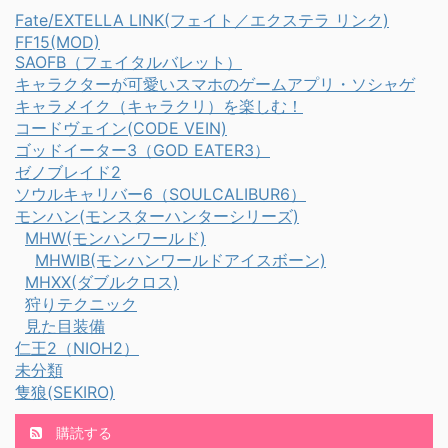
したね 管理人はギルドク
とができました。 この記
Fate/EXTELLA LINK(フェイト／エクステラ リンク)
ロス胴のマント装備がお
事の最後の方で、おしゃ
FF15(MOD)
気に入りです。 追記 マ
れしてるのも載せてみま
SAOFB（フェイタルバレット）
ント装備コーディネート
した（みんなやるよね）
キャラクターが可愛いスマホのゲームアプリ・ソシャゲ
キャラメイク（キャラクリ）を楽しむ！
が楽しかったので装備と
いや～、ほんと難しか
コードヴェイン(CODE VEIN)
画像追加しました ス
ったよ～(´；ω；｀) ま
ゴッドイーター3（GOD EATER3）
ポンサーリンク 重ね着ギ
さか2日かかるとは
ゼノブレイド2
ルドクロス衣装の入手方
ね・・ スポンサーリンク
ソウルキャリバー6（SOULCALIBUR6）
法・必要素材 ...
ドラケン重ね着衣装の入
モンハン(モンスターハンターシリーズ)
手 ...
MHW(モンハンワールド)
MHWIB(モンハンワールドアイスボーン)
MHXX(ダブルクロス)
狩りテクニック
見た目装備
仁王2（NIOH2）
未分類
隻狼(SEKIRO)
購読する