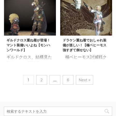
てるような時期に ジャ
てやるんです。 コンセ
ノ将との組み合わせも追
着ハーベスト衣装の入手
グラス装備を使うハンタ
プトは、全く１mmもか
加したよ！ スポンサ
方法 ハベースト重ね着の
ー（ヘンター）さんなん
わいい要素のないクシャ
ーリンク オリジン重ね着
必要素材は 調査ポイン
て セカンドキャラ（サ
ナγシリーズをどこか1部
装備の入手方法 必要素材
ト 5000pts 豊穣チケッ
ードキャラ）かどこかの
位使って、可愛いっぽい
は ...
ト 5枚 アステラ祭中の
装備好き、もしくは管理
装備を作ってやろうって
ログ ...
ギルドクロス重ね着が登場！
ドラケン重ね着でおしゃれ装
人くらいのものでしょう
とこです そして出来上
マント装備いいよね【モンハ
備が楽しい！【極ベヒーモス
か… 今回は貴重なマン
がったのが・・ こい
ンワールド】
強すぎて倒せない】
ト装備枠ジャグラス胴と
つらだぁ！（複数系）
ギルドクロス、結構見た
極ベヒーモス討滅戦ク
ツィツィ足を使ってふと
ダマスク戦隊 派手ぇぇ
目作れる 歴戦王クシャ
エストの、エリア４での
もも装備を作ったのです
ぇいッッ！！ まぁとり
ルダオラのクエスト報酬
「コメットの飛散」
ギルドクロスのロングマ
あえず、クシャナ感は消
で得られる鋼龍チケット
この絶望を君はもう味わ
ントもいいですが、 この
えた・・よね？ そ、そこ
1
2
…
6
Next »
で、 重ね着ギルドクロス
ったか？ この恐怖体験
ジャグラスハーフマント
そこ実用性もあるんだぜ
衣装が手に入ります
を何度も味わい、通算ト
もなかなかいいのだよ
(; ･` ...
重ね着ギルドクロスの登
ライ２０数回（たぶん）
（´-`）.｡oO スポンサ
場により、重ね着を組み
におよぶ奮闘により、 や
ーリンク マント＆絶対領
合わせて見た目をつくる
っとこさ重ね着「ドラケ
...
のにさらに便利になりま
ン」衣装を手に入れるこ