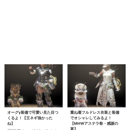
オーグγ装備で可愛い見た目つ
重ね着フルドレス衣装と装備
くるよ！【王ネギ強かった
でオシャレしてみるよ！
ね】
【MHWアステラ祭・感謝の
宴】