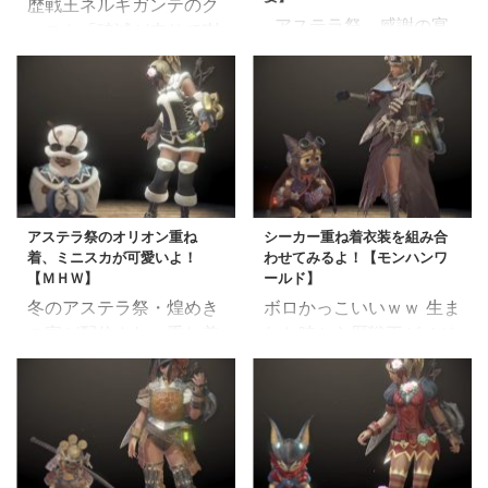
歴戦王ネルギガンテのク
アステラ祭、感謝の宴
エスト「破滅が来りて喇
が配信され(て)ました 管
叭（らっぱ）を鳴らす」
理人、見事にイベントス
が配信されたのでオーグ
ケジュール勘違いしてた
γ（ガンマ）装備が作成
よね('◇')ゞ バイオハザ
できるようになりまし
ードRE2やってる場合じ
た。 これで無印モンハ
ゃなかった まさか同じカ
ンワールド大型イベント
プコンの大作発売日と同
クエストはラストかな
じ週に、大型イベント配
アステラ祭のオリオン重ね
シーカー重ね着衣装を組み合
ぁ・・ あとは夏のアステ
着、ミニスカが可愛いよ！
わせてみるよ！【モンハンワ
信するとは思ってなかっ
ラ祭がきてアイスボーン
【ＭＨＷ】
ールド】
たよね ところで、バイオ
ってとこかな？ 少し寂
冬のアステラ祭・煌めき
ボロかっこいいｗｗ 生ま
２リメイクめちょ面白い
しいような・・ 登場を
の宴が配信され、重ね着
れた時から歴戦王ゼノジ
ので、迷ってるなら買い
だいぶ焦らしてきた歴戦
「オリオン衣装」を作成
ーヴァをなんとか倒し
だとおもうよっ やっぱカ
王ネルギガンテですが、
できるようになりまし
て、シーカー重ね着を入
プコンゲーは最高だな！
さすがなかなか強かった
た。 オリオン装備と重
手しました。 生まれてす
さて、ちょいと出遅れ
ね！ オンラインはハンタ
ね着ってノーマークでし
ぐなのに歴戦・・しかも
ましたが新デザインで登
ーさんが見事にキャンプ
たが、ミニスカ＆ノース
王・・とかそんな細かい
場したフルドレス装備と
送りにされていく・・