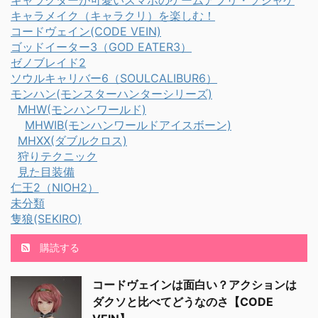
キャラメイク（キャラクリ）を楽しむ！
装備と防具合成は違いま
コードヴェイン(CODE VEIN)
す。 重ね着専用装備は、
ゴッドイーター3（GOD EATER3）
装備している防具の上
ゼノブレイド2
に、見た目を上書きする
ソウルキャリバー6（SOULCALIBUR6）
装備です。 専用装備枠が
モンハン(モンスターハンターシリーズ)
あります。 名称も変わっ
MHW(モンハンワールド)
ていることから、装 ...
MHWIB(モンハンワールドアイスボーン)
MHXX(ダブルクロス)
狩りテクニック
見た目装備
仁王2（NIOH2）
未分類
隻狼(SEKIRO)
購読する
コードヴェインは面白い？アクションは
ダクソと比べてどうなのさ【CODE