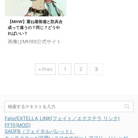
4.00（2018/5）によ
するようです。 そんな新
更可能に アイテムボ ...
見向きもしないこの鎧武
り、重ね着がアイテムボ
しい重ね着の暁ノ武士シ
者をなんとかかわい
ックスからも変更可能に
リーズを見て行ってね ス
く・・！ 意外と実用性
【MHW】重ね着装備と防具合
なったので修正しまし
ポンサーリ ...
成って違うの？同じ？どうや
もあるので、ぜひ見てい
た。だいぶ改善されてき
ればいい？
ってね スポンサーリン
た！ スポンサーリンク
画像はMHXX公式サイト
ク 鎧武者装備×ゾラマグ
モンハンワールドの重ね
から これは狩りにおし
ナで作成した装備の見た
着の特徴 これもう気づい
ゃれして行く見た目装備
目 鎧武者の腰を見た目に
ている人も多いと思いま
好きハンターさんにはと
使った！ まあまあまとま
すが、重ね着システムに
« Prev
1
2
3
ても重要な問題ですね。
った？ 意外とキレイにお
は以下の特徴が。 簡潔に
モンハンワールドが発売
さまった感。 鎧武者・
書くと 重ね着は、常に見
され、重ね着装備の詳し
腰装備をつかう！ この装
た目を上書きして表示さ
い仕様がわかったので解
備は、鎧武者・腰をスカ
れる ⇒ 工房で試着中
説してみますね。
ートとして使ってやった
は反映されなくなった！
2018/5/31 追記：アプデ
のです。 スリット ...
（試着装 ...
4.00にて、重ね着装備の
Fate/EXTELLA LINK(フェイト／エクステラ リンク)
仕様にいくつか改善があ
FF15(MOD)
ったので修正しました ス
SAOFB（フェイタルバレット）
ポンサーリンク A.重ね着
キャラクターが可愛いスマホのゲームアプリ・ソシャゲ