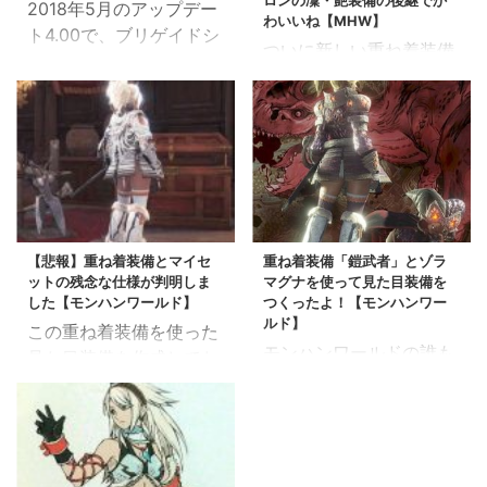
ロンの凜・艶装備の後継でか
2018年5月のアップデー
わいいね【MHW】
ト4.00で、ブリゲイドシ
ついに新しい重ね着装備
リーズの重ね着装備が追
が着ましたね 爛輝龍（ら
加されました 重ね着装
んきりゅう）マム・タロ
備のやり方・仕様で細か
トさんの登場のおかげで
い不満が上がっていまし
す。 さんきゅーマッム
たが、それも少し解消さ
(｀・д・´)ゝ 一部、重
れました スポンサーリ
ね着システムが「鎧武者
ンク 重ね着ブリゲイド衣
システム」と呼ばれてる
装の見た目 見た目は、通
くらいに、1種類しかな
【悲報】重ね着装備とマイセ
重ね着装備「鎧武者」とゾラ
常防具のブリゲイドと同
ットの残念な仕様が判明しま
マグナを使って見た目装備を
かった重ね着にようやく
じです。 でもデフォルト
した【モンハンワールド】
つくったよ！【モンハンワー
追加が・・(´;ω;`) しか
カラーが違ったりします
ルド】
この重ね着装備を使った
し追加の重ね着も武士、
これが重ね着ブリゲイド
モンハンワールドの誰も
見た目装備を作成してた
和風な感じでした 暁ノ
のデフォルトカラー ブ
得しなかった購入特典、
んです。 そしたら判明し
武士シリーズは、過去シ
リゲイド装備の魅力はこ
「重ね着装備・鎧武者シ
た「重ね着装備」システ
リーズのラオシャンロン
っちでたくさん語ってま
リーズ」を使って見た目
ムの非常に残念な仕様
装備（凜・艶）シリーズ
す 重ね着はアイテム
装備を作成しました。 ほ
が・・・ 追記：アプデ
のデザインで、2つ登場
BOXでも装備・カラー変
とんどのハンターさんが