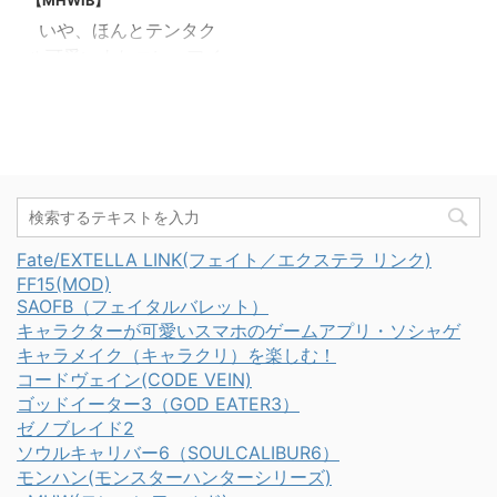
【MHWIB】
いや、ほんとテンタク
ル可愛いよねコレ アイ
スボーンで新登場のネロ
ミェールの防具・テンタ
クルシリーズです 本作、
管理人のような見た目好
きの気持ちが届いたの
か、頭パーツが秀逸なの
が多いですね イカイカ
Fate/EXTELLA LINK(フェイト／エクステラ リンク)
しいんだけど、髪型とラ
FF15(MOD)
バー素材っぽいのがとて
SAOFB（フェイタルバレット）
も良き('ω')ノ ラスボス
キャラクターが可愛いスマホのゲームアプリ・ソシャゲ
までで一番苦戦したのが
キャラメイク（キャラクリ）を楽しむ！
ネロミェールだったけ
コードヴェイン(CODE VEIN)
ど、装備がいいから大満
ゴッドイーター3（GOD EATER3）
ゼノブレイド2
足 EXテンタクルα装備
ソウルキャリバー6（SOULCALIBUR6）
の見た目 ちょっとハンタ
モンハン(モンスターハンターシリーズ)
ーさん、背中に小っちゃ