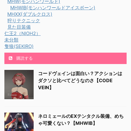
MHW(モンハンワールド)
いヤマツカミひっついて
MHWIB(モンハンワールドアイスボーン)
るよ！ 背中にヤ ...
MHXX(ダブルクロス)
狩りテクニック
見た目装備
仁王2（NIOH2）
未分類
隻狼(SEKIRO)
購読する
コードヴェインは面白い？アクションは
ダクソと比べてどうなのさ【CODE
VEIN】
ネロミェールのEXテンタクル装備、めち
ゃ可愛くない？【MHWIB】