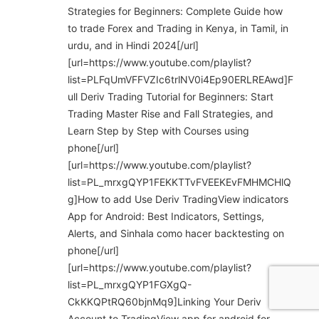
Strategies for Beginners: Complete Guide how
to trade Forex and Trading in Kenya, in Tamil, in
urdu, and in Hindi 2024[/url]
[url=https://www.youtube.com/playlist?
list=PLFqUmVFFVZIc6trlNV0i4Ep90ERLREAwd]F
ull Deriv Trading Tutorial for Beginners: Start
Trading Master Rise and Fall Strategies, and
Learn Step by Step with Courses using
phone[/url]
[url=https://www.youtube.com/playlist?
list=PL_mrxgQYP1FEKKTTvFVEEKEvFMHMCHlQ
g]How to add Use Deriv TradingView indicators
App for Android: Best Indicators, Settings,
Alerts, and Sinhala como hacer backtesting on
phone[/url]
[url=https://www.youtube.com/playlist?
list=PL_mrxgQYP1FGXgQ-
CkKKQPtRQ60bjnMq9]Linking Your Deriv
Account to TradingView app for android for