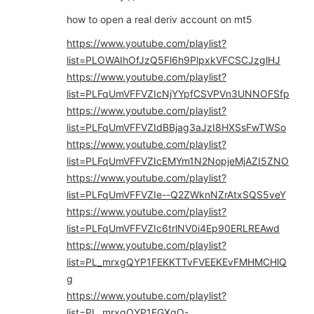
how to open a real deriv account on mt5
https://www.youtube.com/playlist?
list=PLOWAIhOfJzQ5Fl6h9PlpxkVFCSCJzglHJ
https://www.youtube.com/playlist?
list=PLFqUmVFFVZIcNjYYpfCSVPVn3UNNOFSfp
https://www.youtube.com/playlist?
list=PLFqUmVFFVZIdBBjag3aJzI8HXSsFwTWSo
https://www.youtube.com/playlist?
list=PLFqUmVFFVZIcEMYm1N2NopjeMjAZI5ZNO
https://www.youtube.com/playlist?
list=PLFqUmVFFVZIe--Q2ZWknNZrAtxSQS5veY
https://www.youtube.com/playlist?
list=PLFqUmVFFVZIc6trlNV0i4Ep90ERLREAwd
https://www.youtube.com/playlist?
list=PL_mrxgQYP1FEKKTTvFVEEKEvFMHMCHlQ
g
https://www.youtube.com/playlist?
list=PL_mrxgQYP1FGXgQ-