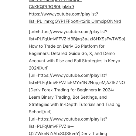
CkKKQPtRQ60bjnMq9
https://www.youtube.com/playlist?
list=PL_mrxgQYP1FFpoXHt2rjblOhmxipONNrd
[url=https://www.youtube.com/playlist?
list=PLFqUmVFFVZIdBBjag3aJzI8HXSsFwTWSo]
How to Trade on Deriv Go Platform for
Beginners: Detailed Guide Go, X, and Demo
Account with Rise and Fall Strategies in Kenya
2024[/url]
[url=https://www.youtube.com/playlist?
list=PLFqUmVFFVZIcEMYm1N2NopjeMjAZI5ZNO
]Deriv Forex Trading for Beginners in 2024:
Learn Binary Trading, Bot Settings, and
Strategies with In-Depth Tutorials and Trading
School[/url]
[url=https://www.youtube.com/playlist?
list=PLFqUmVFFVZIe--
Q2ZWknNZrAtxSQS5veY]Deriv Trading